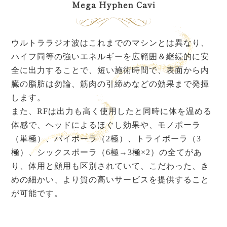
Mega Hyphen Cavi
ウルトララジオ波はこれまでのマシンとは異なり、
ハイフ同等の強いエネルギーを広範囲＆継続的に安
全に出力することで、短い施術時間で、表面から内
臓の脂肪は勿論、筋肉の引締めなどの効果まで発揮
します。
また、RFは出力も高く使用したと同時に体を温める
体感で、ヘッドによるほぐし効果や、モノポーラ
（単極）、バイポーラ（2極）、トライポーラ（3
極）、シックスポーラ（6極→3極×2）の全てがあ
り、体用と顔用も区別されていて、こだわった、き
めの細かい、より質の高いサービスを提供すること
が可能です。