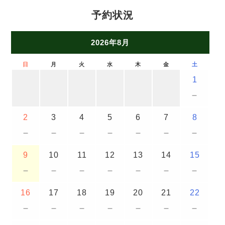
予約状況
2026年8月
日
月
火
水
木
金
土
1
－
2
3
4
5
6
7
8
－
－
－
－
－
－
－
9
10
11
12
13
14
15
－
－
－
－
－
－
－
16
17
18
19
20
21
22
－
－
－
－
－
－
－